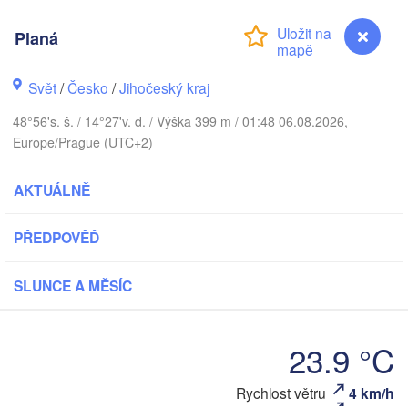
Gdańsk
Planá
Koszalin
Rostock
Svět
/
Česko
/
Jihočeský kraj
amburg
Szczecin
Bydgoszcz
48°56's. š. / 14°27'v. d. / Výška 399 m / 01:48 06.08.2026,
Europe/Prague (UTC+2)
Berlin
Poznań
nnover
AKTUÁLNĚ
Zielona Góra
Ł
POL
NĚMECKO
PŘEDPOVĚĎ
Leipzig
sel
Wrocław
Dresden
SLUNCE A MĚSÍC
ain
Praha
23.9 °C
ČESKO
Nürnberg
Brno
Planá
Rychlost větru
4 km/h
rt