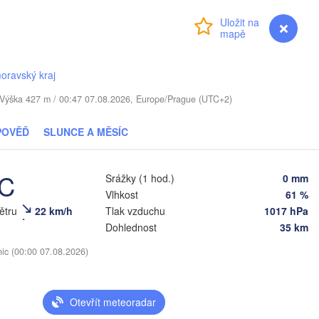
Віцебск

Přihlášení
Premium
myVentusky
Předpověď
(Viciebsk)
Смоленск

(Smolensk)
oravský kraj
Мінск

Магілёў

(Minsk)
(Mahilioŭ)
. / Výška 427 m / 00:47 07.08.2026, Europe/Prague (UTC+2)
Брянск

BĚLORUSKO
Бабруйск

чы

POVĚĎ
SLUNCE A MĚSÍC
(Bryansk)
Орё
(Babrujsk)
ičy)
Салігорск

(Ory
(Salihorsk)
Гомель

°C
Srážky (1 hod.)
0 mm
(Homieĺ)


Мазыр

Vlhkost
61 %
k)
(Mazyr)
Кур
větru
22 km/h
Tlak vzduchu
1017 hPa
(Ku
Чернігів

Dohlednost
35 km
(Chernihiv)
Суми

nic (00:00 07.08.2026)
(Sumy)
е

Київ

ne)
Житомир

(Kyiv)
(Zhytomyr)
Хар
Otevřít meteoradar
(Kha
Полтава
