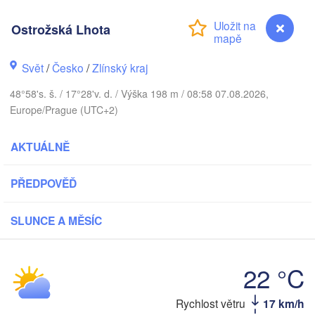
(Kaliningrad)
Gdańsk
Ostrožská Lhota
Koszalin
ck
Olsztyn
Svět
/
Česko
/
Zlínský kraj
Szczecin
Bydgoszcz
48°58's. š. / 17°28'v. d. / Výška 198 m / 08:58 07.08.2026,
Europe/Prague (UTC+2)
Berlin
Poznań
Warszawa
AKTUÁLNĚ
Zielona Góra
Łódź
POLSKO
PŘEDPOVĚĎ
zig
Wrocław
Dresden
SLUNCE A MĚSÍC
Praha
Kraków
Rzesz
22 °C
ČESKO
Brno
Rychlost větru
17 km/h
Ostrožská Lhota