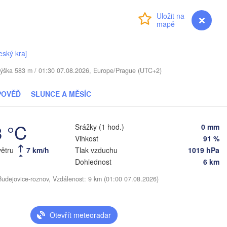
Віцебск

Přihlášení
Premium
myVentusky
Předpověď
(Viciebsk)
Смоленск

(Smolensk)
ilnius
eský kraj
Мінск

Магілёў

 / Výška 583 m / 01:30 07.08.2026, Europe/Prague (UTC+2)
(Minsk)
(Mahilioŭ)
Брянск
BĚLORUSKO
Бабруйск

Баранавічы

POVĚĎ
SLUNCE A MĚSÍC
(Bryans
(Babrujsk)
(Baranavičy)
Салігорск

(Salihorsk)
Гомель

3 °C
Srážky (1 hod.)
0 mm
(Homieĺ)
Пінск

Мазыр

Vlhkost
91 %
(Pinsk)
(Mazyr)
větru
7 km/h
Tlak vzduchu
1019 hPa
Чернігів

Dohlednost
6 km
(Chernihiv)
Сум
Budejovice-roznov, Vzdálenost: 9 km (01:00 07.08.2026)
(Su
Рівне

Київ

(Rivne)
Житомир

(Kyiv)
(Zhytomyr)
Otevřít meteoradar
Полтав