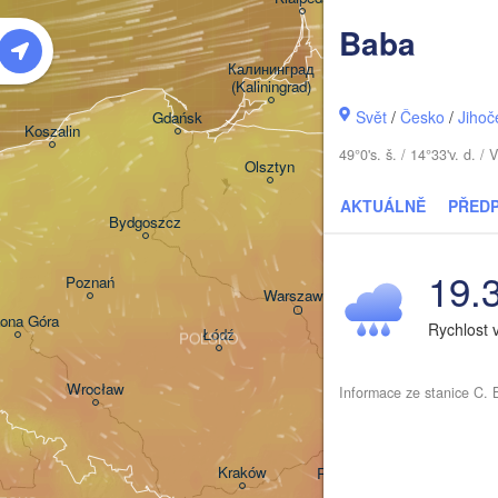
Baba
LITVA
Калининград

(Kaliningrad)
V
Svět
/
Česko
/
Jihoč
Gdańsk
Koszalin
49°0's. š. / 14°33'v. d.
Гродна

Olsztyn
(Hrodna)
AKTUÁLNĚ
PŘED
Bydgoszcz
19.
Poznań
Брэст

Warszawa
(Brest)
lona Góra
Rychlost 
Łódź
POLSKO
Lublin
Wrocław
Informace ze stanice C. 
Львів

Kraków
Rzeszów
(Lviv)