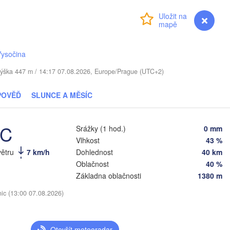
Віцебск

Přihlášení
Premium
myVentusky
Předpověď
(Viciebsk)
Смоленск

(Smolensk)
Vysočina
Мінск

Магілёў

 / Výška 447 m / 14:17 07.08.2026, Europe/Prague (UTC+2)
(Minsk)
(Mahilioŭ)
Брянск

BĚLORUSKO
Бабруйск

POVĚĎ
SLUNCE A MĚSÍC
авічы

(Bryansk)
(Babrujsk)
navičy)
Салігорск

(
(Salihorsk)
Гомель

°C
Srážky (1 hod.)
0 mm
(Homieĺ)
нск

Мазыр

Vlhkost
43 %
insk)
(Mazyr)
V
větru
7 km/h
Dohlednost
40 km
(
Чернігів

Oblačnost
40 %
(Chernihiv)
Základna oblačnosti
1380 m
Суми

(Sumy)
івне

nic (13:00 07.08.2026)
Київ

Rivne)
Житомир

(Kyiv)
(Zhytomyr)
(
Полтава

Otevřít meteoradar