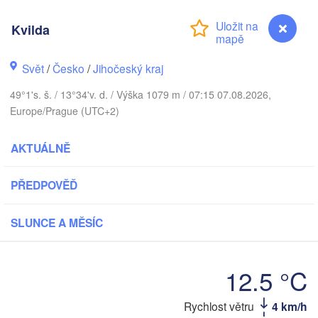
Kvilda
Gd
Koszalin
Rostock
Svět
/
Česko
/
Jihočeský kraj
Hamburg
Szczecin
49°1's. š. / 13°34'v. d. / Výška 1079 m / 07:15 07.08.2026,
Bydgosz
emen
Europe/Prague (UTC+2)
Berlin
Poznań
Hannover
AKTUÁLNĚ
Zielona Góra
PŘEDPOVĚĎ
NĚMECKO
Leipzig
Kassel
Wrocław
Dresden
SLUNCE A MĚSÍC
t am Main
Praha
12.5 °C
ČESKO
Nürnberg
Brno
Rychlost větru
4 km/h
Kvilda