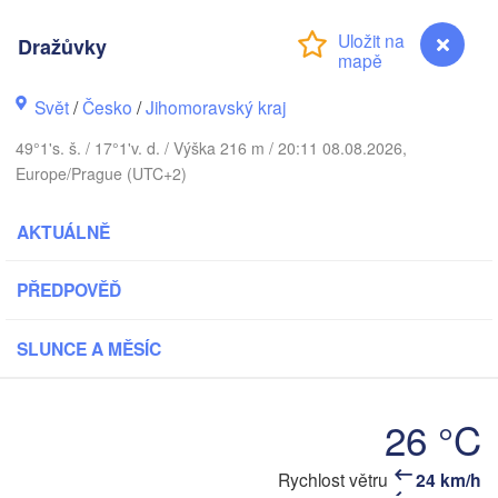
(Kaliningrad)
Dražůvky
Gdańsk
Koszalin
tock
Olsztyn
Svět
/
Česko
/
Jihomoravský kraj
V
Szczecin
49°1's. š. / 17°1'v. d. / Výška 216 m / 20:11 08.08.2026,
Bydgoszcz
Europe/Prague (UTC+2)
Berlin
Poznań
Warszawa
AKTUÁLNĚ
Zielona Góra
Łódź
POLSKO
PŘEDPOVĚĎ
eipzig
Wrocław
Dresden
SLUNCE A MĚSÍC
Praha
Kraków
Rze
26 °C
ČESKO
Dražůvky
Rychlost větru
24 km/h