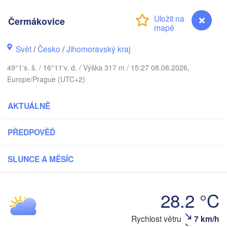
(Kaliningr
V
Čermákovice
Gdańsk
Koszalin
Rostock
Olsztyn
Svět
/
Česko
/
Jihomoravský kraj
Szczecin
49°1's. š. / 16°11'v. d. / Výška 317 m / 15:27 08.08.2026,
Bydgoszcz
Europe/Prague (UTC+2)
Berlin
Poznań
Wars
AKTUÁLNĚ
Zielona Góra
Łódź
POLSKO
PŘEDPOVĚĎ
Leipzig
Wrocław
Dresden
SLUNCE A MĚSÍC
Praha
Kraków
28.2 °C
ČESKO
Čermákovice
Rychlost větru
7 km/h