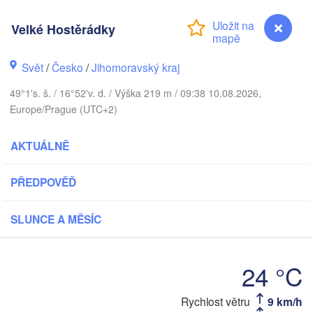
(Kaliningrad)
Velké Hostěrádky
Gdańsk
Koszalin
stock
Olsztyn
Svět
/
Česko
/
Jihomoravský kraj
Szczecin
49°1's. š. / 16°52'v. d. / Výška 219 m / 09:38 10.08.2026,
Bydgoszcz
Europe/Prague (UTC+2)
Berlin
Poznań
Warszawa
AKTUÁLNĚ
Zielona Góra
Łódź
POLSKO
PŘEDPOVĚĎ
Leipzig
Wrocław
Dresden
SLUNCE A MĚSÍC
Praha
Kraków
Rz
24 °C
ČESKO
Velké Hostěrádky
Rychlost větru
9 km/h