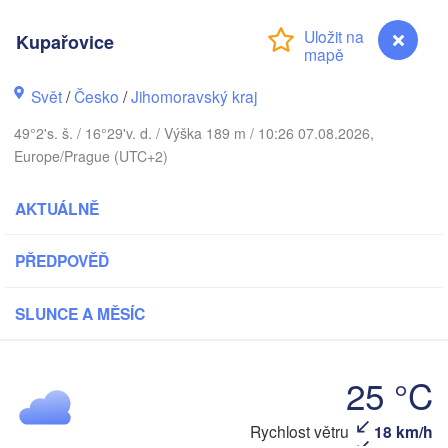
(Kaliningrad)
Kupařovice
Gdańsk
Koszalin
Rostock
Olsztyn
Svět
/
Česko
/
Jihomoravský kraj
Szczecin
49°2's. š. / 16°29'v. d. / Výška 189 m / 10:26 07.08.2026,
Bydgoszcz
Europe/Prague (UTC+2)
Berlin
Poznań
Warsza
AKTUÁLNĚ
Zielona Góra
Łódź
POLSKO
PŘEDPOVĚĎ
Leipzig
Wrocław
Dresden
SLUNCE A MĚSÍC
Praha
Kraków
25 °C
ČESKO
Rychlost větru
18 km/h
Kupařovice