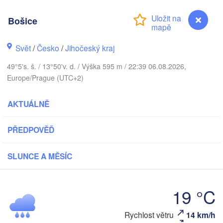
Bošice
Gda
Koszalin
Rostock
Svět
/
Česko
/
Jihočeský kraj
Hamburg
Szczecin
49°5's. š. / 13°50'v. d. / Výška 595 m / 22:39 06.08.2026,
Bydgoszc
men
Europe/Prague (UTC+2)
Berlin
Poznań
Hannover
AKTUÁLNĚ
Zielona Góra
PŘEDPOVĚĎ
NĚMECKO
Leipzig
Kassel
Wrocław
Dresden
SLUNCE A MĚSÍC
am Main
Praha
19 °C
ČESKO
Nürnberg
Brno
Rychlost větru
14 km/h
Bošice