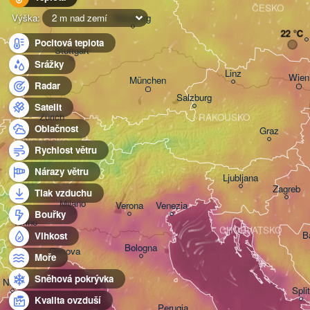
ČESKO
Nürnberg
Výška:
2 m nad zemí
22 °C
Pocitová teplota
Stuttgart
Srážky
Linz
Wien
München
Radar
Salzburg
Satelit
Zürich
RAKOUSKO
Oblačnost
Graz
ŠVÝCARSKO
Rychlost větru
Nárazy větru
Ljubljana
Zagreb
Tlak vzduchu
Milano
Verona
Venezia
Bouřky
Torino
CHORVATSKO
B
Vlhkost
Bologna
Genova
Moře
Sněhová pokrývka
Nice
Split
Kvalita ovzduší
Perugia