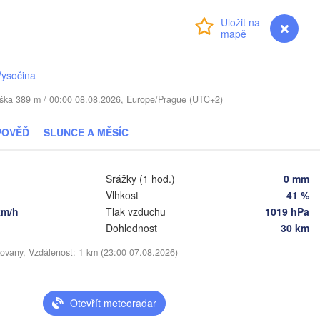
Віцебск

Přihlášení
Premium
myVentusky
Předpověď
(Viciebsk)
Смоленск

(Smolensk)
Vysočina
Мінск

Магілёў

/ Výška 389 m / 00:00 08.08.2026, Europe/Prague (UTC+2)
(Minsk)
(Mahilioŭ)
Брянск

POVĚĎ
SLUNCE A MĚSÍC
BĚLORUSKO
Бабруйск



(Bryansk)
Орёл
(Babrujsk)
y)
Салігорск

(Oryol
(Salihorsk)
Гомель

Srážky (1 hod.)
0 mm
(Homieĺ)
Мазыр

Vlhkost
41 %
(Mazyr)
Курск
km/h
Tlak vzduchu
1019 hPa
(Kurs
Чернігів

Dohlednost
30 km
(Chernihiv)
ovany, Vzdálenost: 1 km (23:00 07.08.2026)
Суми

(Sumy)


Київ

)
Житомир

(Kyiv)
(Zhytomyr)
Харкі
Otevřít meteoradar
(Khark