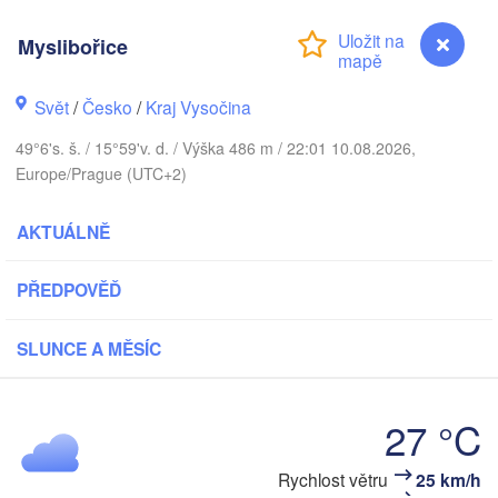
Калинингр
(Kalining
Myslibořice
Gdańsk
Koszalin
Rostock
Olszty
Svět
/
Česko
/
Kraj Vysočina
Szczecin
49°6's. š. / 15°59'v. d. / Výška 486 m / 22:01 10.08.2026,
Bydgoszcz
Europe/Prague (UTC+2)
Berlin
Poznań
AKTUÁLNĚ
War
Zielona Góra
Łódź
POLSKO
PŘEDPOVĚĎ
O
Leipzig
Wrocław
Dresden
SLUNCE A MĚSÍC
Praha
Kraków
27 °C
ČESKO
nberg
Myslibořice
Rychlost větru
25 km/h