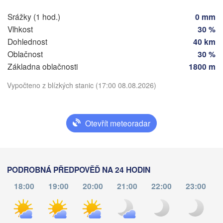
SLOVENSKO
Srážky (1 hod.)
0 mm
Linz
Wien
München
Vlhkost
30 %
Salzburg
Dohlednost
40 km
Budapest
RAKOUSKO
Oblačnost
30 %
Graz
MAĎARSK
Základna oblačnosti
1800 m
Stáhnout aplikaci
Vypočteno z blízkých stanic (17:00 08.08.2026)
Sz
Pécs
Ljubljana
Zagreb
Teplota
Verona
Venezia
Otevřít meteoradar
Б
CHORVATSKO
(
Banja Luka
2 m nad zemí
Bologna
BOSNA A 

HERCEGOVINA
st
čt
pá
so
ne
Sarajevo
po
út
PODROBNÁ PŘEDPOVĚĎ NA 24 HODIN
Split
05. srp
06. srp
07. srp
08. srp
09. srp
10. srp
11. srp
18:00
19:00
20:00
21:00
22:00
23:00
Perugia
ITÁLIE
13
14
15
16
17
18
19
:00
:00
:00
:00
:00
:00
:00
Pescara
Podgorica