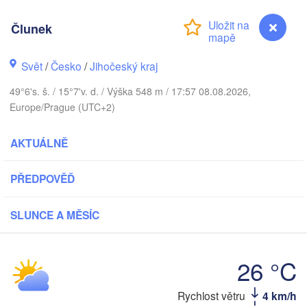
Кал
(Ka
V
Člunek
Gdańsk
Rostock
Svět
/
Česko
/
Jihočeský kraj
urg
Szczecin
49°6's. š. / 15°7'v. d. / Výška 548 m / 17:57 08.08.2026,
Bydgoszcz
Europe/Prague (UTC+2)
Berlin
Poznań
er
AKTUÁLNĚ
Zielona Góra
Łódź
POLSKO
PŘEDPOVĚĎ
ECKO
Leipzig
Wrocław
Dresden
SLUNCE A MĚSÍC
Praha
Kra
26 °C
ČESKO
Nürnberg
Brno
Rychlost větru
4 km/h
Člunek