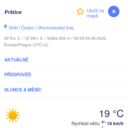
Калининград
(Kaliningrad)
Prštice
Gdańsk
Koszalin
Rostock
Olsztyn
Svět
/
Česko
/
Jihomoravský kraj
Szczecin
49°6's. š. / 16°28'v. d. / Výška 292 m / 08:29 09.08.2026,
Bydgoszcz
Europe/Prague (UTC+2)
Berlin
Poznań
AKTUÁLNĚ
Warsza
Zielona Góra
Łódź
POLSKO
PŘEDPOVĚĎ
Leipzig
Wrocław
Dresden
SLUNCE A MĚSÍC
Praha
Kraków
19 °C
ČESKO
Rychlost větru
18 km/h
Prštice