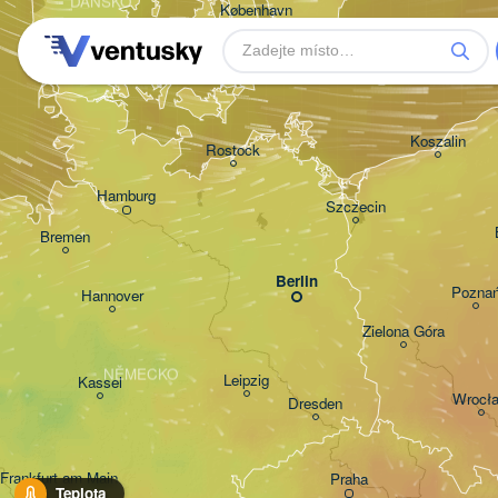
DÁNSKO
København
Koszalin
Rostock
Hamburg
Szczecin
Bremen
Berlin
Pozna
Hannover
Zielona Góra
NĚMECKO
Leipzig
Kassel
Wrocł
Dresden
Frankfurt am Main
Praha
Teplota