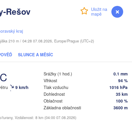
y-Rešov
Віцебск

Přihlášení
Premium
myVentusky
Předpověď
(Viciebsk)
Смоленск

(Smolensk)
oravský kraj
Мінск

Магілёў

 / Výška 210 m / 04:28 07.08.2026, Europe/Prague (UTC+2)
(Minsk)
(Mahilioŭ)
Брянск

POVĚĎ
SLUNCE A MĚSÍC
ĚLORUSKO
Бабруйск

(Bryansk)
Орёл

(Babrujsk)
лігорск

(Oryol)
alihorsk)
°C
Гомель

Srážky (1 hod.)
0.1 mm
(Homieĺ)
Vlhkost
94 %
Мазыр

N
(Mazyr)
větru
9 km/h
Tlak vzduchu
1016 hPa
Курск

(Kursk)
Чернігів

Dohlednost
35 km
С
(Chernihiv)
Oblačnost
100 %
Суми

Základna oblačnosti
3600 m
(Sumy)
Київ

o/turany, Vzdálenost: 8 km (04:00 07.08.2026)
Житомир

(Kyiv)
(Zhytomyr)
Харків

(Kharkiv)