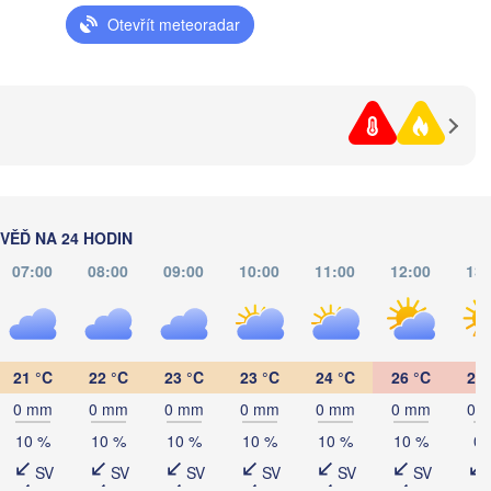
Полтава

Черкаси

ький

(Poltava)
Otevřít meteoradar
Вінниця

(Cherkasy)
tskyi)
Кременчук

(Vinnytsia)
(Kremenchuk)
Кропивницький

UKRAJINA
Дніпро

(Kropyvnytskyi)
(Dnipro)
Кривий Ріг

(Kryvyi Rih)
Миколаїв

Мелітополь

MOLDAVSKO
Chișinău
(Mykolaiv)
(Melitopol)
Одеса

ĚĎ NA 24 HODIN
(Odesa)
07:00
08:00
09:00
10:00
11:00
12:00
13:
Керчь

Galați
(Kerch)
Севастополь

21 °C
22 °C
23 °C
23 °C
24 °C
26 °C
28 
(Sevastopol)
0 mm
0 mm
0 mm
0 mm
0 mm
0 mm
0 
Constanța
10 %
10 %
10 %
10 %
10 %
10 %
0 
Варна

SV
SV
SV
SV
SV
SV
(Varna)