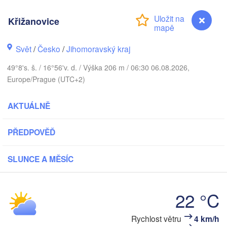
Калининград

(Kaliningrad)
Křižanovice
Gdańsk
Koszalin
stock
Olsztyn
Svět
/
Česko
/
Jihomoravský kraj
Szczecin
49°8's. š. / 16°56'v. d. / Výška 206 m / 06:30 06.08.2026,
Bydgoszcz
Europe/Prague (UTC+2)
Berlin
Poznań
AKTUÁLNĚ
Warszawa
Zielona Góra
Łódź
POLSKO
PŘEDPOVĚĎ
eipzig
Wrocław
Dresden
SLUNCE A MĚSÍC
Praha
Kraków
Rz
22 °C
ČESKO
Rychlost větru
4 km/h
Křižanovice