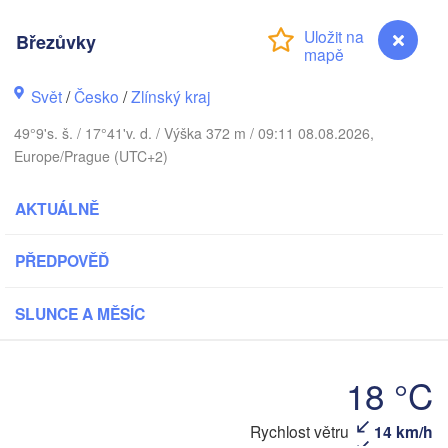
Калининград

(Kaliningrad)
Březůvky
Gdańsk
Koszalin
Svět
/
Česko
/
Zlínský kraj
Olsztyn
Szczecin
49°9's. š. / 17°41'v. d. / Výška 372 m / 09:11 08.08.2026,
Bydgoszcz
Europe/Prague (UTC+2)
Berlin
Poznań
AKTUÁLNĚ
Warszawa
Zielona Góra
Łódź
POLSKO
PŘEDPOVĚĎ
g
Lub
Wrocław
Dresden
SLUNCE A MĚSÍC
Praha
Kraków
Rzeszó
18 °C
ČESKO
Rychlost větru
14 km/h
Březůvky
Brno