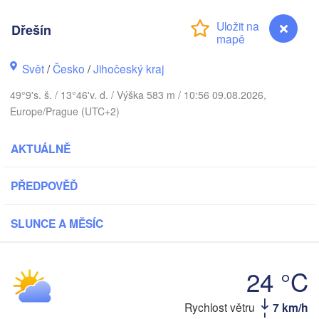
Dřešín
Gda
Koszalin
Rostock
Svět
/
Česko
/
Jihočeský kraj
Hamburg
Szczecin
49°9's. š. / 13°46'v. d. / Výška 583 m / 10:56 09.08.2026,
Bydgoszc
men
Europe/Prague (UTC+2)
Berlin
Poznań
Hannover
AKTUÁLNĚ
Zielona Góra
PŘEDPOVĚĎ
NĚMECKO
Leipzig
Kassel
Wrocław
Dresden
SLUNCE A MĚSÍC
 am Main
Praha
24 °C
ČESKO
Nürnberg
Dřešín
Rychlost větru
7 km/h
Brno