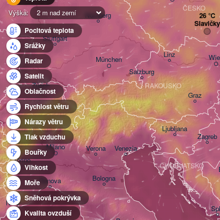
ČESKO
Výška:
2 m nad zemí
Nürnberg
Slavičky
Pocitová teplota
Stuttgart
Srážky
Linz
Wie
München
Radar
Salzburg
Satelit
Zürich
RAKOUSKO
Oblačnost
Graz
ŠVÝCARSKO
Rychlost větru
Nárazy větru
Ljubljana
Zagreb
Tlak vzduchu
Milano
Verona
Venezia
Bouřky
Torino
CHORVATSKO
Vlhkost
Bologna
Genova
Moře
Sněhová pokrývka
Nice
Spl
Kvalita ovzduší