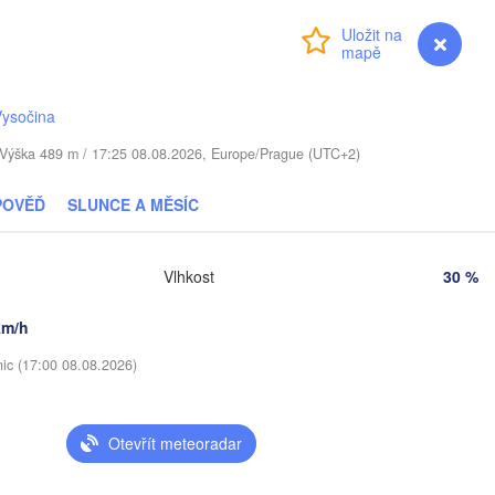
Віцебск

Přihlášení
Premium
myVentusky
Předpověď
(Viciebsk)
Смоленск

(Smolensk)
Vysočina
Мінск

Магілёў

. / Výška 489 m / 17:25 08.08.2026, Europe/Prague (UTC+2)
(Minsk)
(Mahilioŭ)
POVĚĎ
SLUNCE A MĚSÍC
Брянск

BĚLORUSKO
Бабруйск

чы

(Bryansk)
Орёл
(Babrujsk)
ičy)
Салігорск

(Ory
(Salihorsk)
Гомель

Vlhkost
30 %
(Homieĺ)


Мазыр

k)
(Mazyr)
km/h
Курс
(Kur
Чернігів

nic (17:00 08.08.2026)
(Chernihiv)
Суми

(Sumy)
е

Київ

ne)
Otevřít meteoradar
Житомир

(Kyiv)
(Zhytomyr)
Харк
(Kha