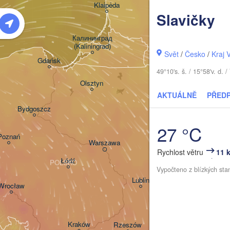
Klaipėda
Slavičky
LITVA
Калининград

(Kaliningrad)
Vilnius
Svět
/
Česko
/
Kraj 
Gdańsk
49°10's. š. / 15°58'v. d
Гродна

Olsztyn
(Hrodna)
AKTUÁLNĚ
PŘED
Баранаві
Bydgoszcz
(Baranav
27 °C
Poznań
Пінск
Брэст

Warszawa
(Pins
(Brest)
Rychlost větru
11 
Łódź
POLSKO
Vypočteno z blízkých sta
Lublin
Wrocław
Рівн
(Riv
Львів

Kraków
Rzeszów