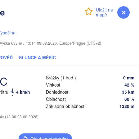
ce
Přihlášení
Premium
Віцебск

myVentusky
Předpověď
(Viciebsk)
Смоленск

(Smolensk)
Vysočina
Мінск

Магілёў

. / Výška 633 m / 13:14 08.08.2026, Europe/Prague (UTC+2)
(Minsk)
(Mahilioŭ)
POVĚĎ
SLUNCE A MĚSÍC
Брянск

BĚLORUSKO
Бабруйск

вічы

(Bryansk)
О
(Babrujsk)
avičy)
Салігорск

(
(Salihorsk)
°C
Srážky (1 hod.)
0 mm
Гомель

(Homieĺ)
Vlhkost
42 %
нск

Мазыр

nsk)
(Mazyr)
větru
4 km/h
Dohlednost
35 km
(
Oblačnost
60 %
Чернігів

(Chernihiv)
Základna oblačnosti
1380 m
Суми

(Sumy)
nic (12:00 08.08.2026)
івне

Київ

ivne)
Житомир

(Kyiv)
(Zhytomyr)
(
Otevřít meteoradar