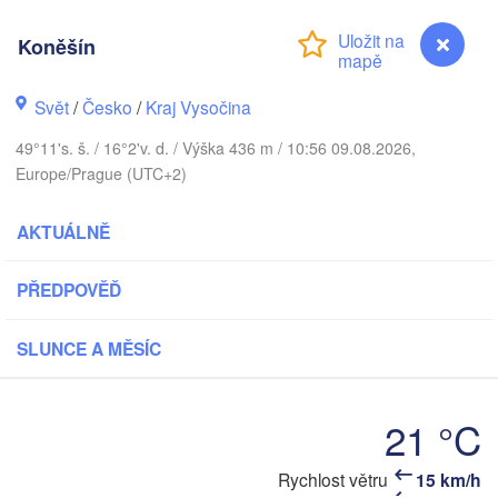
Калинингр
(Kalining
Koněšín
Gdańsk
Koszalin
Rostock
Svět
/
Česko
/
Kraj Vysočina
Olszty
Szczecin
49°11's. š. / 16°2'v. d. / Výška 436 m / 10:56 09.08.2026,
Bydgoszcz
Europe/Prague (UTC+2)
Berlin
Poznań
AKTUÁLNĚ
War
Zielona Góra
Łódź
POLSKO
PŘEDPOVĚĎ
Leipzig
Wrocław
Dresden
SLUNCE A MĚSÍC
Praha
Kraków
21 °C
ČESKO
berg
Rychlost větru
15 km/h
Koněšín