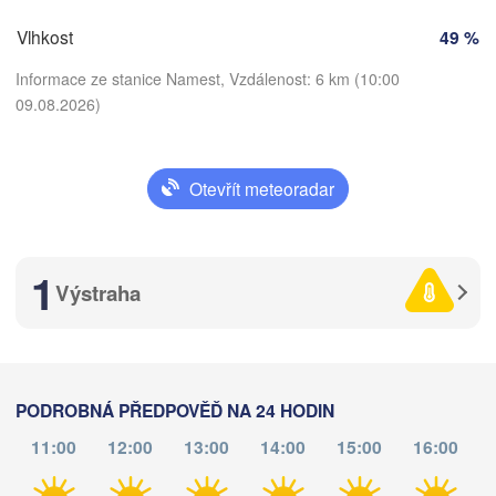
K
Vlhkost
49 %
SLOVENSKO
Linz
Wien
ünchen
Informace ze stanice Namest, Vzdálenost: 6 km (10:00
Salzburg
09.08.2026)
Budapest
RAKOUSKO
Graz
MAĎARSKO
Otevřít meteoradar
Stáhnout aplikaci
Szeged
Pécs
Ljubljana
Zagreb
Teplota
ona
Venezia
1
Београд
Výstraha
CHORVATSKO
(Beogra
Banja Luka
2 m nad zemí
logna
BOSNA A 

HERCEGOVINA
SRB
čt
pá
so
ne
po
út
st
Sarajevo
Split
06. srp
07. srp
08. srp
09. srp
10. srp
11. srp
12. srp
PODROBNÁ PŘEDPOVĚĎ NA 24 HODIN
Perugia
11:00
12:00
13:00
14:00
15:00
16:00
06
07
08
09
10
11
12
ITÁLIE
:00
:00
:00
:00
:00
:00
:00
Pescara
Podgorica