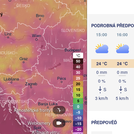
ČESKO
rý
Brno
Košice
PODROBNÁ PŘEDPOV
SLOVENSKO
Linz
15:00
16:00
Wien
Debrecen
Budapest
KOUSKO
°C
Graz
MAĎARSKO
50
24 °C
24 °C
Cluj-
40
0 mm
0 mm
30
Szeged
Pécs
25
Ljubljana
0 %
0 %
Zagreb
20
S
S
15
10
3 km/h
5 km/h
Београд

5
CHORVATSKO
(Beograd)
Banja Luka
0
Atmosférické fronty
BOSNA A 

−5
C
HERCEGOVINA
SRBSKO
−10
Sarajevo
PŘEDPOVĚĎ
Webkamery
−15
Ниш

Split
−20
(Niš)
Animace větru: