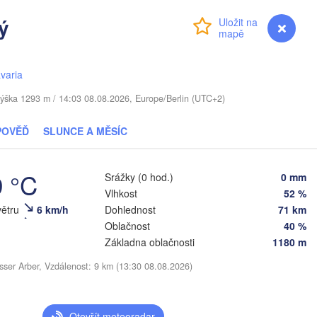
ý
Přihlášení
Premium
myVentusky
Předpověď
Віцебск

(Viciebsk)
ITVA
Смоленск

(Smolensk)
Vilnius
varia
Мінск

Магілёў

/ Výška 1293 m / 14:03 08.08.2026, Europe/Berlin (UTC+2)
(Minsk)
(Mahilioŭ)
родна

Hrodna)
POVĚĎ
SLUNCE A MĚSÍC
BĚLORUSKO
Бабруйск

Баранавічы

(Babrujsk)
(Baranavičy)
Салігорск

(Salihorsk)
9 °C
Srážky (0 hod.)
0 mm
Гомель

(Homieĺ)
Vlhkost
52 %
Пінск

эст

Мазыр

(Pinsk)
rest)
(Mazyr)
větru
6 km/h
Dohlednost
71 km
Oblačnost
40 %
Чернігів

(Chernihiv)
Základna oblačnosti
1180 m
sser Arber, Vzdálenost: 9 km (13:30 08.08.2026)
Рівне

Київ

(Rivne)
Житомир

(Kyiv)
(Zhytomyr)
Львів

Otevřít meteoradar