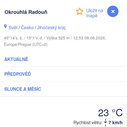
Ка
(K
Okrouhlá Radouň
Gdańsk
Koszalin
Rostock
Svět
/
Česko
/
Jihočeský kraj
urg
V
Szczecin
49°14's. š. / 15°1'v. d. / Výška 525 m / 12:53 08.08.2026,
Bydgoszcz
Europe/Prague (UTC+2)
Berlin
Poznań
AKTUÁLNĚ
er
Zielona Góra
Łódź
POLSKO
PŘEDPOVĚĎ
MECKO
Leipzig
Wrocław
Dresden
SLUNCE A MĚSÍC
Praha
Kra
23 °C
ČESKO
Nürnberg
Rychlost větru
7 km/h
Okrouhlá Radouň
Brno