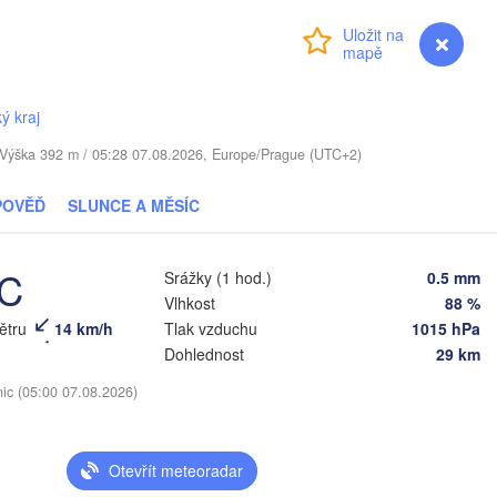
(Moscow
Přihlášení
Premium
myVentusky
Předpověď
Віцебск

(Viciebsk)
Смоленск

(Smolensk)
ký kraj
Тула

(Tula)
. / Výška 392 m / 05:28 07.08.2026, Europe/Prague (UTC+2)
Магілёў

(Mahilioŭ)
POVĚĎ
SLUNCE A MĚSÍC
Брянск

SKO
Бабруйск

(Bryansk)
Орёл

(Babrujsk)
(Oryol)
°C
Srážky (1 hod.)
0.5 mm
Гомель

(Homieĺ)
Vlhkost
88 %
Мазыр

větru
14 km/h
Tlak vzduchu
1015 hPa
(Mazyr)
Курск

Dohlednost
29 km
(Kursk)
Чернігів

Старый Ос
(Chernihiv)
(Stary O
nic (05:00 07.08.2026)
Суми

(Sumy)
Київ

итомир

(Kyiv)
Otevřít meteoradar
hytomyr)
Харків

(Kharkiv)