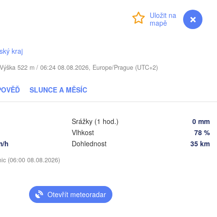
Daugavpils
Přihlášení
Premium
myVentusky
Předpověď
Віцебск

(Viciebsk)
Смоленск

(Smolensk)
Vilnius
ský kraj
. / Výška 522 m / 06:24 08.08.2026, Europe/Prague (UTC+2)
Мінск

Магілёў

(Minsk)
(Mahilioŭ)


a)
POVĚĎ
SLUNCE A MĚSÍC
BĚLORUSKO
Бабруйск

Баранавічы

(
(Babrujsk)
(Baranavičy)
Салігорск

(Salihorsk)
Srážky (1 hod.)
0 mm
Гомель

(Homieĺ)
Vlhkost
78 %
Пінск

Мазыр

(Pinsk)
m/h
Dohlednost
35 km
(Mazyr)
Чернігів

nic (06:00 08.08.2026)
(Chernihiv)
Рівне

Київ

Otevřít meteoradar
(Rivne)
Житомир

(Kyiv)
(Zhytomyr)
в
