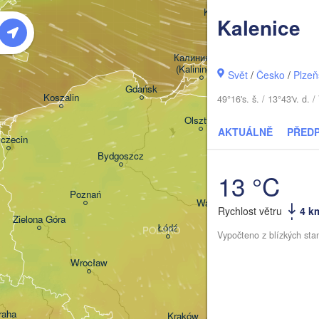
Klaipėda
Kalenice
LITVA
Калининград

(Kaliningrad)
Svět
/
Česko
/
Plzeň
Gdańsk
Koszalin
49°16's. š. / 13°43'v. d
Гродна
Olsztyn
(Hrodn
AKTUÁLNĚ
PŘED
czecin
Bydgoszcz
13 °C
Poznań
Брэст

Warszawa
Rychlost větru
4 k
(Brest)
Zielona Góra
Łódź
POLSKO
Vypočteno z blízkých sta
Lublin
Wrocław
raha
Льві
Kraków
Rzeszów