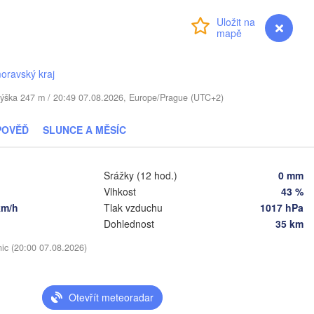
(M
Přihlášení
Premium
myVentusky
Předpověď
Віцебск

(Viciebsk)
Смоленск

(Smolensk)
oravský kraj
 / Výška 247 m / 20:49 07.08.2026, Europe/Prague (UTC+2)
нск

Магілёў

nsk)
(Mahilioŭ)
POVĚĎ
SLUNCE A MĚSÍC
Брянск

LORUSKO
Бабруйск

(Bryansk)
Орёл

(Babrujsk)
орск

(Oryol)
horsk)
Srážky (12 hod.)
0 mm
Гомель

(Homieĺ)
Vlhkost
43 %
Мазыр

km/h
Tlak vzduchu
1017 hPa
(Mazyr)
Курск

V
Dohlednost
35 km
(Kursk)
Чернігів

(Chernihiv)
nic (20:00 07.08.2026)
Суми

(Sumy)
Київ

Житомир

(Kyiv)
Otevřít meteoradar
(Zhytomyr)
Харків

(Kharkiv)