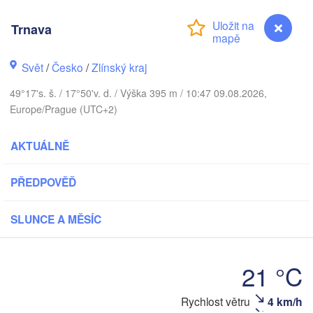
Калининград

(Kaliningrad)
Trnava
Gdańsk
Koszalin
Svět
/
Česko
/
Zlínský kraj
Olsztyn
Szczecin
49°17's. š. / 17°50'v. d. / Výška 395 m / 10:47 09.08.2026,
Bydgoszcz
Europe/Prague (UTC+2)
Berlin
AKTUÁLNĚ
Poznań
Warszawa
Zielona Góra
Łódź
PŘEDPOVĚĎ
POLSKO
Lubl
Wrocław
Dresden
SLUNCE A MĚSÍC
Praha
21 °C
Kraków
Rzeszów
ČESKO
Trnava
Rychlost větru
4 km/h
Brno