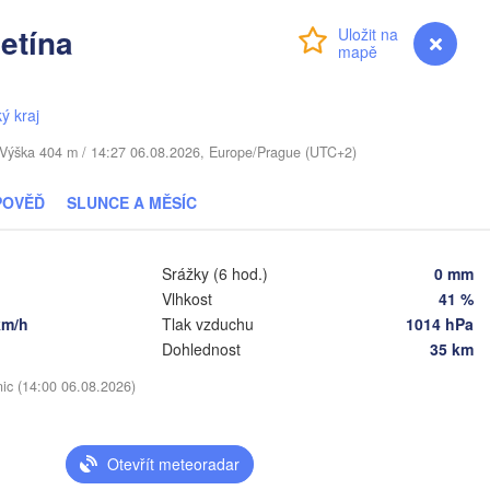
(Moscow
etína
Přihlášení
Premium
myVentusky
Předpověď
Віцебск

(Viciebsk)
Смоленск

(Smolensk)
ký kraj
Тула

(Tula)
. / Výška 404 m / 14:27 06.08.2026, Europe/Prague (UTC+2)
Магілёў

(Mahilioŭ)
POVĚĎ
SLUNCE A MĚSÍC
Брянск

KO
Бабруйск

(Bryansk)
Орёл

(Babrujsk)
(Oryol)
Srážky (6 hod.)
0 mm
Гомель

Vlhkost
41 %
(Homieĺ)
Мазыр

km/h
Tlak vzduchu
1014 hPa
(Mazyr)
Курск

Dohlednost
35 km
(Kursk)
Чернігів

Старый Ос
(Chernihiv)
nic (14:00 06.08.2026)
(Stary Os
Суми

(Sumy)
Київ

томир

(Kyiv)
Otevřít meteoradar
hytomyr)
Харків
