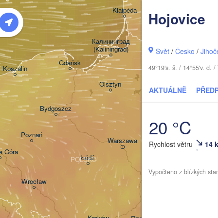
Šiauliai
Klaipėda
Hojovice
LITVA
Калининград

(Kaliningrad)
Vil
Svět
/
Česko
/
Jihoč
Gdańsk
49°19's. š. / 14°55'v. d
Koszalin
Гродна

Olsztyn
(Hrodna)
AKTUÁLNĚ
PŘED
Bydgoszcz
20 °C
Poznań
Брэст

Warszawa
Rychlost větru
14 
(Brest)
a Góra
Łódź
POLSKO
Vypočteno z blízkých sta
Lublin
Wrocław
Львів

Kraków