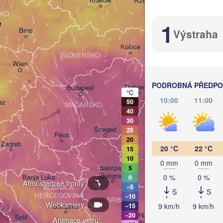
Rzeszów
(Lviv)
KO
1
e
Brno
Výstraha
Івано-Франків
(Ivano-Franki
Košice
SLOVENSKO
(
Wien
PODROBNÁ PŘEDPOV
Debrecen
Budapest
°C
10:00
11:00
az
50
MAĎARSKO
40
Cluj-Napoca
30
Szeged
25
Pécs
20
Zagreb
Sibiu
20 °C
22 °C
B
15
RUMU
10
0 mm
0 mm
Београд

5
KO
(Beograd)
0 %
0 %
Banja Luka
0
Atmosférické fronty
−5
BOSNA A 

S
S
Craiova
HERCEGOVINA
−10
SRBSKO
Webkamery
9 km/h
9 km/h
Sarajevo
−15
Плевен

Ниш

−20
Split
Animace větru:
(Pleven)
(Niš)