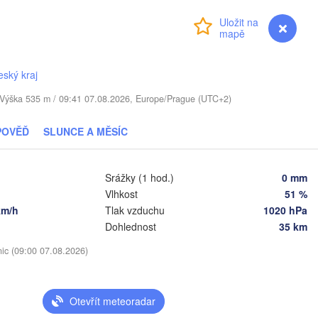
Daugavpils
Přihlášení
Premium
myVentusky
Předpověď
Віцебск

(Viciebsk)
Смоленск

(Smolensk)
nius
eský kraj
. / Výška 535 m / 09:41 07.08.2026, Europe/Prague (UTC+2)
Мінск

Магілёў

(Minsk)
(Mahilioŭ)
POVĚĎ
SLUNCE A MĚSÍC
Брянск

BĚLORUSKO
Бабруйск

Баранавічы

(Bryansk)
(Babrujsk)
(Baranavičy)
Салігорск

(Salihorsk)
Srážky (1 hod.)
0 mm
Гомель

Vlhkost
51 %
(Homieĺ)
Пінск

Мазыр

km/h
Tlak vzduchu
1020 hPa
(Pinsk)
(Mazyr)
Dohlednost
35 km
Чернігів

(Chernihiv)
nic (09:00 07.08.2026)
Суми

(Sumy
Рівне

Київ

(Rivne)
Житомир

(Kyiv)
Otevřít meteoradar
(Zhytomyr)