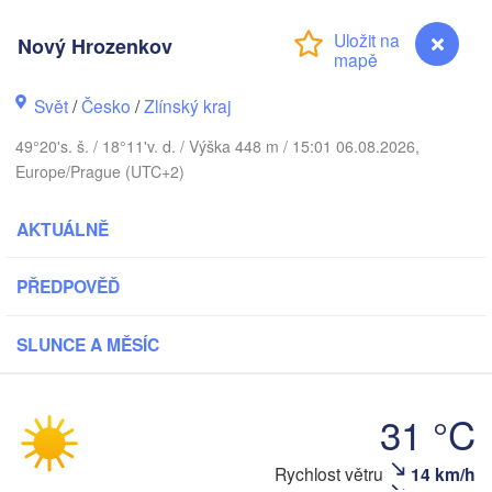
Калининград

(Kaliningrad)
Nový Hrozenkov
Gdańsk
Koszalin
Svět
/
Česko
/
Zlínský kraj
Olsztyn
49°20's. š. / 18°11'v. d. / Výška 448 m / 15:01 06.08.2026,
Szczecin
Europe/Prague (UTC+2)
Bydgoszcz
rlin
AKTUÁLNĚ
Poznań
Warszawa
Zielona Góra
Łódź
PŘEDPOVĚĎ
POLSKO
Lublin
Wrocław
Dresden
SLUNCE A MĚSÍC
31 °C
Praha
Kraków
Rzeszów
ČESKO
Rychlost větru
14 km/h
Nový Hrozenkov
Brno