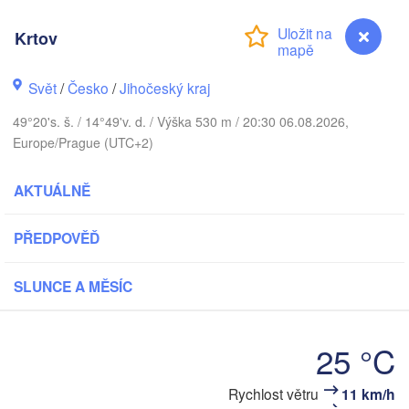
К
(
Krtov
Gdańsk
Koszalin
Rostock
Svět
/
Česko
/
Jihočeský kraj
mburg
49°20's. š. / 14°49'v. d. / Výška 530 m / 20:30 06.08.2026,
Szczecin
Europe/Prague (UTC+2)
Bydgoszcz
Berlin
AKTUÁLNĚ
Poznań
ver
Zielona Góra
PŘEDPOVĚĎ
Łód
POLSK
ĚMECKO
Leipzig
l
Wrocław
SLUNCE A MĚSÍC
Dresden
25 °C
n
Praha
Kr
ČESKO
Nürnberg
Rychlost větru
11 km/h
Krtov
Brno