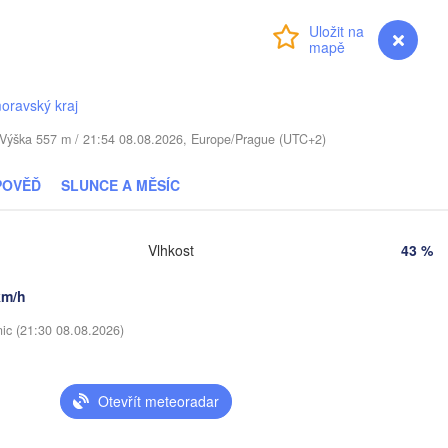
Přihlášení
Premium
myVentusky
Předpověď
Віцебск

(Viciebsk)
Смоленск

(Smolensk)
oravský kraj
. / Výška 557 m / 21:54 08.08.2026, Europe/Prague (UTC+2)
Мінск

Магілёў

(Minsk)
(Mahilioŭ)
POVĚĎ
SLUNCE A MĚSÍC
Брянск

ĚLORUSKO
Бабруйск

(Bryansk)
Орёл

(Babrujsk)
лігорск

(Oryol)
Vlhkost
43 %
lihorsk)
Гомель

(Homieĺ)
Мазыр

km/h
(Mazyr)
Курск

(Kursk)
Чернігів

nic (21:30 08.08.2026)
С
(Chernihiv)
Суми

(Sumy)
Otevřít meteoradar
Київ

Житомир

(Kyiv)
(Zhytomyr)
Харків
