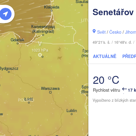
Šiauliai
Daugavpils
Klaipėda
Senetářov
LITVA
Калининград

(Kaliningrad)
Vilnius
Svět
/
Česko
/
Jihom
Gdańsk
V
49°21's. š. / 16°48'v. d
Гродна

(Hrodna)
AKTUÁLNĚ
PŘED
B
Баранавічы

Bydgoszcz
(Baranavičy)
Са
20 °C
(Sa
ń
Пінск

Брэст

Warszawa
Rychlost větru
17 
(Pinsk)
(Brest)
Łódź
POLSKO
Vypočteno z blízkých sta
Lublin
aw
Рівне

(Rivne)