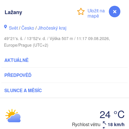
Lažany
Gda
Koszalin
Rostock
Svět
/
Česko
/
Jihočeský kraj
Hamburg
49°21's. š. / 13°52'v. d. / Výška 507 m / 11:17 09.08.2026,
Szczecin
Europe/Prague (UTC+2)
Bydgoszcz
men
Berlin
AKTUÁLNĚ
Poznań
Hannover
Zielona Góra
PŘEDPOVĚĎ
NĚMECKO
Leipzig
Kassel
Wrocław
SLUNCE A MĚSÍC
Dresden
24 °C
am Main
Praha
ČESKO
Nürnberg
Lažany
Rychlost větru
18 km/h
Brno