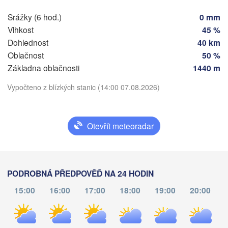
Srážky (6 hod.)
0 mm
SLOVENSKO
Vlhkost
45 %
Linz
Wien
München
Dohlednost
40 km
Salzburg
Oblačnost
50 %
Budapest
RAKOUSKO
Základna oblačnosti
1440 m
Graz
MAĎARSKO
Stáhnout aplikaci
Vypočteno z blízkých stanic (14:00 07.08.2026)
Sze
Pécs
Ljubljana
Teplota
Zagreb
Otevřít meteoradar
Verona
Venezia
Бео
CHORVATSKO
2 m nad zemí
(Be
Banja Luka
Bologna
BOSNA A 

HERCEGOVINA
út
st
čt
pá
so
ne
po
PODROBNÁ PŘEDPOVĚĎ NA 24 HODIN
Sarajevo
04. srp
05. srp
06. srp
07. srp
08. srp
09. srp
10. srp
15:00
16:00
17:00
18:00
19:00
20:00
Split
Perugia
10
11
12
13
14
15
16
:00
:00
:00
:00
:00
:00
:00
ITÁLIE
Pescara
Podgorica