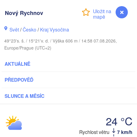
Калин
(Kali
Nový Rychnov
Gdańsk
Koszalin
Rostock
Svět
/
Česko
/
Kraj Vysočina
Ol
rg
49°23's. š. / 15°21'v. d. / Výška 606 m / 14:58 07.08.2026,
Szczecin
Europe/Prague (UTC+2)
Bydgoszcz
Berlin
AKTUÁLNĚ
Poznań
Zielona Góra
PŘEDPOVĚĎ
Łódź
POLSKO
CKO
Leipzig
Wrocław
SLUNCE A MĚSÍC
Dresden
24 °C
Praha
Krakó
ČESKO
Nürnberg
Rychlost větru
7 km/h
Nový Rychnov
Brno