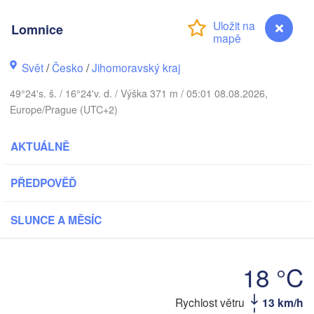
Калининград
Lomnice
(Kaliningrad
Gdańsk
Koszalin
Rostock
Svět
/
Česko
/
Jihomoravský kraj
Olsztyn
49°24's. š. / 16°24'v. d. / Výška 371 m / 05:01 08.08.2026,
Szczecin
Europe/Prague (UTC+2)
Bydgoszcz
Berlin
AKTUÁLNĚ
Poznań
Warsz
Zielona Góra
PŘEDPOVĚĎ
Łódź
POLSKO
Leipzig
Wrocław
SLUNCE A MĚSÍC
Dresden
18 °C
Praha
Kraków
ČESKO
Lomnice
Rychlost větru
13 km/h