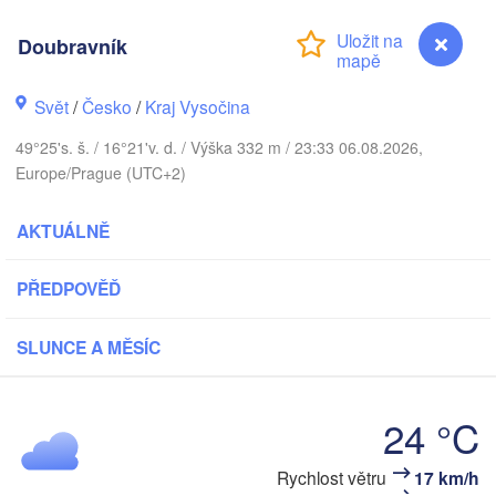
Калининград
Doubravník
(Kaliningrad
Gdańsk
Koszalin
Rostock
Svět
/
Česko
/
Kraj Vysočina
Olsztyn
49°25's. š. / 16°21'v. d. / Výška 332 m / 23:33 06.08.2026,
Szczecin
Europe/Prague (UTC+2)
Bydgoszcz
AKTUÁLNĚ
Berlin
Poznań
Warsz
Zielona Góra
PŘEDPOVĚĎ
Łódź
POLSKO
Leipzig
SLUNCE A MĚSÍC
Wrocław
Dresden
24 °C
Praha
Kraków
ČESKO
Rychlost větru
17 km/h
Doubravník