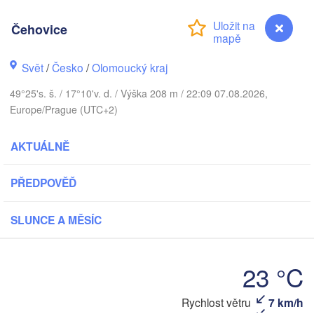
Калининград

Čehovice
(Kaliningrad)
Gdańsk
Koszalin
ock
Svět
/
Česko
/
Olomoucký kraj
Olsztyn
49°25's. š. / 17°10'v. d. / Výška 208 m / 22:09 07.08.2026,
Szczecin
Europe/Prague (UTC+2)
Bydgoszcz
AKTUÁLNĚ
Berlin
Poznań
Warszawa
Zielona Góra
PŘEDPOVĚĎ
Łódź
POLSKO
ipzig
SLUNCE A MĚSÍC
Wrocław
Dresden
23 °C
Praha
Kraków
Rzes
ČESKO
Čehovice
Rychlost větru
7 km/h