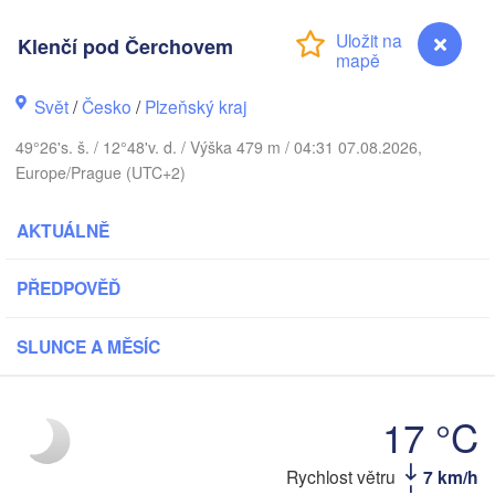
Klenčí pod Čerchovem
Koszalin
Rostock
Svět
/
Česko
/
Plzeňský kraj
Hamburg
49°26's. š. / 12°48'v. d. / Výška 479 m / 04:31 07.08.2026,
Szczecin
Europe/Prague (UTC+2)
Byd
Bremen
AKTUÁLNĚ
Berlin
Poznań
Hannover
Zielona Góra
PŘEDPOVĚĎ
NĚMECKO
Leipzig
Kassel
SLUNCE A MĚSÍC
Wrocław
Dresden
17 °C
nkfurt am Main
Praha
ČESKO
Rychlost větru
7 km/h
Klenčí pod Čerchovem
Nürnberg