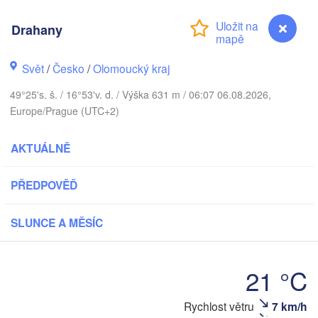
Калининград

Drahany
(Kaliningrad)
Gdańsk
Koszalin
stock
Svět
/
Česko
/
Olomoucký kraj
Olsztyn
49°25's. š. / 16°53'v. d. / Výška 631 m / 06:07 06.08.2026,
Szczecin
Europe/Prague (UTC+2)
Bydgoszcz
AKTUÁLNĚ
Berlin
Poznań
Warszawa
Zielona Góra
PŘEDPOVĚĎ
Łódź
POLSKO
Leipzig
SLUNCE A MĚSÍC
Wrocław
Dresden
21 °C
Praha
Kraków
Rz
ČESKO
Drahany
Rychlost větru
7 km/h