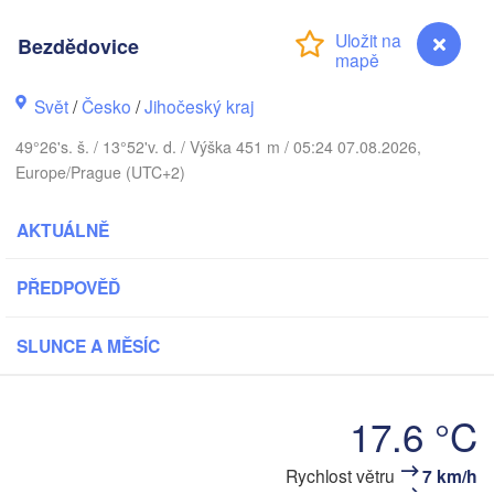
Bezdědovice
Gda
Koszalin
Rostock
Svět
/
Česko
/
Jihočeský kraj
Hamburg
49°26's. š. / 13°52'v. d. / Výška 451 m / 05:24 07.08.2026,
Szczecin
Europe/Prague (UTC+2)
Bydgoszcz
men
AKTUÁLNĚ
Berlin
Poznań
Hannover
Zielona Góra
PŘEDPOVĚĎ
NĚMECKO
Leipzig
Kassel
SLUNCE A MĚSÍC
Wrocław
Dresden
17.6 °C
am Main
Praha
ČESKO
Rychlost větru
7 km/h
Bezdědovice
Nürnberg