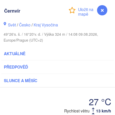
Калининград
Černvír
(Kaliningrad
Gdańsk
Koszalin
Rostock
Svět
/
Česko
/
Kraj Vysočina
Olsztyn
49°26's. š. / 16°20'v. d. / Výška 324 m / 14:08 09.08.2026,
Szczecin
Europe/Prague (UTC+2)
Bydgoszcz
AKTUÁLNĚ
Berlin
Poznań
Warsz
Zielona Góra
PŘEDPOVĚĎ
Łódź
POLSKO
Leipzig
SLUNCE A MĚSÍC
Wrocław
Dresden
27 °C
Praha
Kraków
ČESKO
Rychlost větru
13 km/h
Černvír