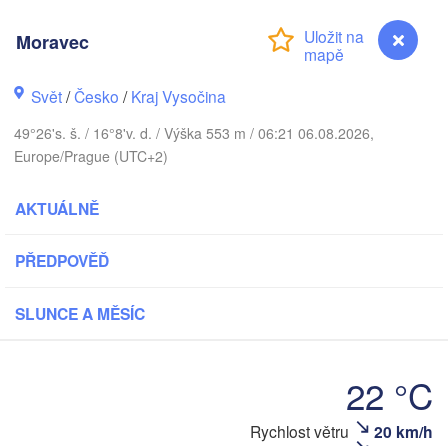
Калинингра
Moravec
(Kaliningr
Gdańsk
Koszalin
Rostock
Svět
/
Česko
/
Kraj Vysočina
Olsztyn
49°26's. š. / 16°8'v. d. / Výška 553 m / 06:21 06.08.2026,
Szczecin
Europe/Prague (UTC+2)
Bydgoszcz
AKTUÁLNĚ
Berlin
Poznań
Wars
Zielona Góra
PŘEDPOVĚĎ
Łódź
POLSKO
Leipzig
SLUNCE A MĚSÍC
Wrocław
Dresden
22 °C
Praha
Kraków
ČESKO
Rychlost větru
20 km/h
Moravec
berg