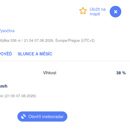
pils
Přihlášení
Premium
myVentusky
Předpověď
Віцебск

(Viciebsk)
Смоленск

Vysočina
(Smolensk)
. / Výška 536 m / 21:54 07.08.2026, Europe/Prague (UTC+2)
Мінск

Магілёў

(Minsk)
(Mahilioŭ)
POVĚĎ
SLUNCE A MĚSÍC
Брянск

BĚLORUSKO
Бабруйск



(Bryansk)
Орёл

(Babrujsk)
y)
Салігорск

(Oryol
Vlhkost
38 %
(Salihorsk)
Гомель

(Homieĺ)
km/h
Мазыр

(Mazyr)
Курск
nic (21:00 07.08.2026)
(Kursk
Чернігів

(Chernihiv)
Суми

(Sumy)
Otevřít meteoradar
Київ

)
Житомир

(Kyiv)
(Zhytomyr)
Харків