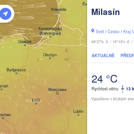
Šiauliai
Daugav
Milasín
Klaipėda
LITVA
Калининград

Svět
/
Česko
/
Kraj 
(Kaliningrad)
Vilnius
Gdańsk
49°27's. š. / 16°13'v. d
Гродна

Olsztyn
AKTUÁLNĚ
PŘED
(Hrodna)
Баранавічы
Bydgoszcz
(Baranavič
24 °C
znań
Пінск

Брэст

Rychlost větru
13 
Warszawa
(Pinsk)
(Brest)
Vypočteno z blízkých sta
Łódź
POLSKO
Lublin
ocław
Рівне

(Rivne