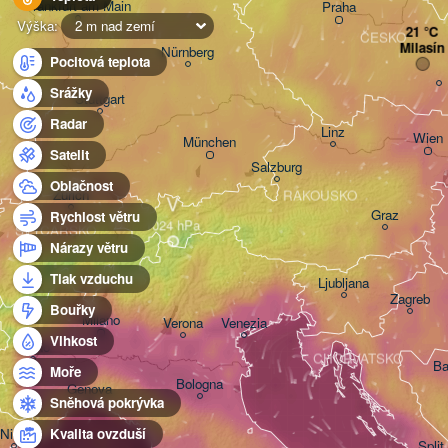
Frankfurt am Main
Praha
Výška:
2 m nad zemí
ČESKO
Milasín
Nürnberg
Pocitová teplota
Srážky
Stuttgart
Radar
Linz
Wien
München
Satelit
Salzburg
Oblačnost
Zürich
RAKOUSKO
V
Graz
Rychlost větru
ŠVÝCARSKO
Nárazy větru
Tlak vzduchu
Ljubljana
Zagreb
Bouřky
Milano
Verona
Venezia
Vlhkost
Torino
CHORVATSKO
Ba
Moře
Bologna
Genova
Sněhová pokrývka
Nice
Kvalita ovzduší
Split