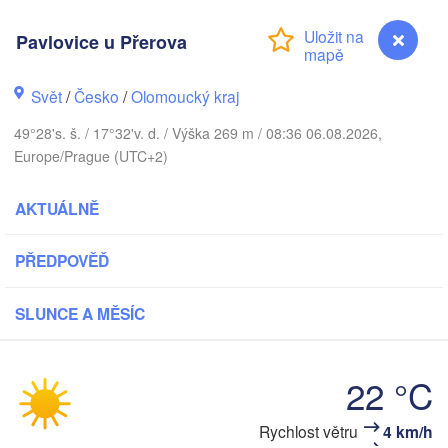
Калининград

Pavlovice u Přerova
(Kaliningrad)
Gdańsk
Koszalin
k
Svět
/
Česko
/
Olomoucký kraj
Olsztyn
49°28's. š. / 17°32'v. d. / Výška 269 m / 08:36 06.08.2026,
Szczecin
Europe/Prague (UTC+2)
Bydgoszcz
AKTUÁLNĚ
Berlin
Poznań
Warszawa
Zielona Góra
PŘEDPOVĚĎ
Łódź
POLSKO
ig
SLUNCE A MĚSÍC
Wrocław
Dresden
22 °C
Praha
Kraków
Rzesz
ČESKO
Rychlost větru
4 km/h
Pavlovice u Přerova