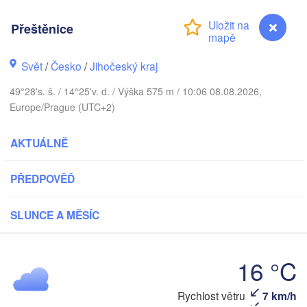
Přeštěnice
Gdańsk
Koszalin
Rostock
Svět
/
Česko
/
Jihočeský kraj
49°28's. š. / 14°25'v. d. / Výška 575 m / 10:06 08.08.2026,
Hamburg
Szczecin
Europe/Prague (UTC+2)
V
Bydgoszcz
AKTUÁLNĚ
Berlin
Poznań
nnover
Zielona Góra
PŘEDPOVĚĎ
Ł
POL
NĚMECKO
Leipzig
ssel
SLUNCE A MĚSÍC
Wrocław
Dresden
16 °C
Main
Praha
ČESKO
Rychlost větru
7 km/h
Přeštěnice
Nürnberg