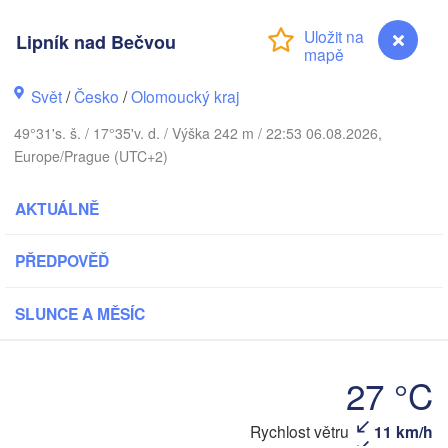
Калининград

Lipník nad Bečvou
(Kaliningrad)
Gdańsk
Koszalin
Svět
/
Česko
/
Olomoucký kraj
k
Olsztyn
49°31's. š. / 17°35'v. d. / Výška 242 m / 22:53 06.08.2026,
Szczecin
Europe/Prague (UTC+2)
Bydgoszcz
AKTUÁLNĚ
Berlin
Poznań
Warszawa
PŘEDPOVĚĎ
Zielona Góra
Łódź
POLSKO
ig
Lu
SLUNCE A MĚSÍC
Wrocław
Dresden
27 °C
Praha
Kraków
Rzeszó
ČESKO
Lipník nad Bečvou
Rychlost větru
11 km/h