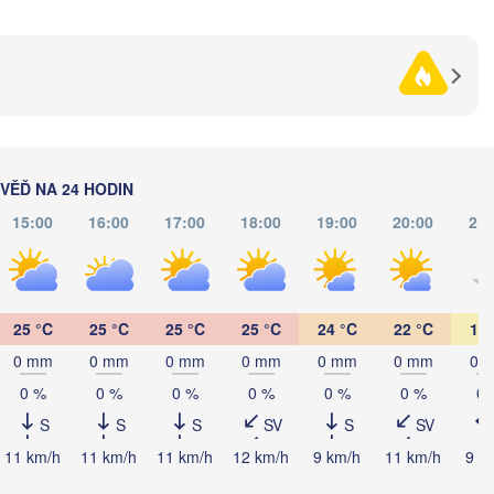
(Zhytomyr)
Харків

(Kharkiv)
Полтава

Черкаси

цький

(Poltava)
Вінниця

(Cherkasy)
ytskyi)
Кременчук

(Vinnytsia)
(Kremenchuk)
Кропивницький

UKRAJINA
Дніпро

(Kropyvnytskyi)
(Dnipro)
Кривий Ріг

(Kryvyi Rih)
ĚĎ NA 24 HODIN
15:00
16:00
17:00
18:00
19:00
20:00
21:
Миколаїв

Мелітополь

MOLDAVSKO
Chișinău
(Mykolaiv)
(Melitopol)
Одеса

(Odesa)
25 °C
25 °C
25 °C
25 °C
24 °C
22 °C
19 
Керчь

0 mm
0 mm
0 mm
0 mm
0 mm
0 mm
0 
Galați
N
(Kerch
0 %
0 %
0 %
0 %
0 %
0 %
0 
Севастополь

(Sevastopol)
S
S
S
SV
S
SV
Constanța
11 km/h
11 km/h
11 km/h
12 km/h
9 km/h
11 km/h
9 k