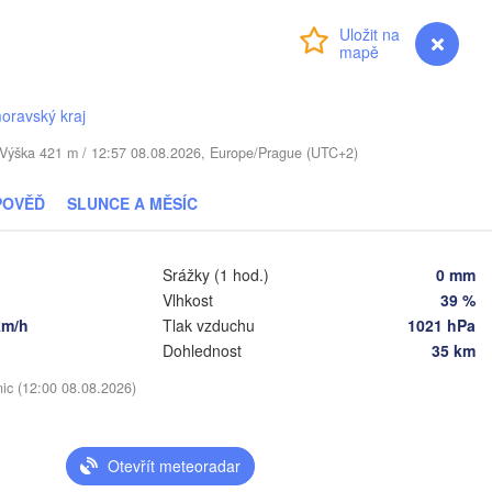
ls
Přihlášení
Premium
myVentusky
Předpověď
Віцебск

(Viciebsk)
Смоленск

oravský kraj
(Smolensk)
. / Výška 421 m / 12:57 08.08.2026, Europe/Prague (UTC+2)
Мінск

Магілёў

(Minsk)
(Mahilioŭ)
POVĚĎ
SLUNCE A MĚSÍC
Брянск

BĚLORUSKO
Бабруйск

(Bryansk)
Орёл

(Babrujsk)
алігорск

Srážky (1 hod.)
0 mm
(Oryol)
Salihorsk)
Vlhkost
39 %
Гомель

(Homieĺ)
km/h
Tlak vzduchu
1021 hPa
Мазыр

Dohlednost
35 km
(Mazyr)
Курск

(Kursk)
Чернігів

nic (12:00 08.08.2026)
(Chernihiv)
Суми

(Sumy)
Київ

Otevřít meteoradar
Житомир

(Kyiv)