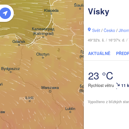
Šiauliai
Daugavpi
Vísky
Klaipėda
LITVA
Калининград

Svět
/
Česko
/
Jihom
(Kaliningrad)
Vilnius
49°32's. š. / 16°37'v. d
Gdańsk
Гродна

AKTUÁLNĚ
PŘED
Olsztyn
(Hrodna)
Баранавічы

Bydgoszcz
(Baranavičy)
23 °C
С
(
ań
Rychlost větru
11 
Пінск

Брэст

Warszawa
(Pinsk)
(Brest)
Łódź
POLSKO
Vypočteno z blízkých sta
Lublin
ław
Рівне

(Rivne)