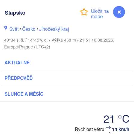
К
Slapsko
Gdańsk
Koszalin
Svět
/
Česko
/
Jihočeský kraj
Rostock
49°34's. š. / 14°45'v. d. / Výška 468 m / 21:51 10.08.2026,
mburg
Szczecin
Europe/Prague (UTC+2)
Bydgoszcz
AKTUÁLNĚ
Berlin
Poznań
over
PŘEDPOVĚĎ
Zielona Góra
Łód
POLS
ĚMECKO
Leipzig
l
SLUNCE A MĚSÍC
Wrocław
Dresden
21 °C
n
Praha
K
ČESKO
Rychlost větru
14 km/h
Slapsko
Nürnberg