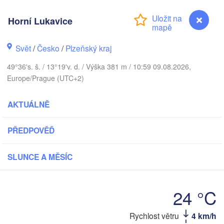
Horní Lukavice
G
Svět
/
Česko
/
Plzeňský kraj
Koszalin
Rostock
49°36's. š. / 13°19'v. d. / Výška 381 m / 10:59 09.08.2026,
Hamburg
Szczecin
Europe/Prague (UTC+2)
Bydgo
remen
AKTUÁLNĚ
Berlin
Poznań
Hannover
PŘEDPOVĚĎ
Zielona Góra
NĚMECKO
Leipzig
Kassel
SLUNCE A MĚSÍC
Wrocław
Dresden
24 °C
urt am Main
Praha
Rychlost větru
4 km/h
Horní Lukavice
ČESKO
Nürnberg